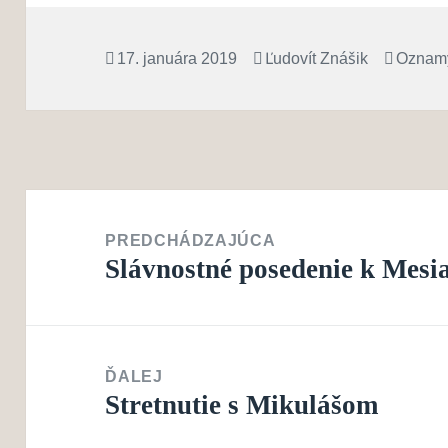
Publikované
Autor
Kategó
17. januára 2019
Ľudovít Znášik
Oznam
Navigácia
v
PREDCHÁDZAJÚCA
Slávnostné posedenie k Mesia
článku
Predchádzajúci
článok:
ĎALEJ
Stretnutie s Mikulášom
Ďalší
článok: