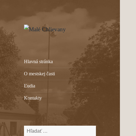
mestská časť Bánovce nad
Malé Chlievany
Bebravou
Hlavná stránka
O mestskej časti
Ľudia
Kontakty
Hľadať: