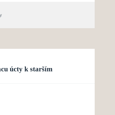
rie
y
cu úcty k starším