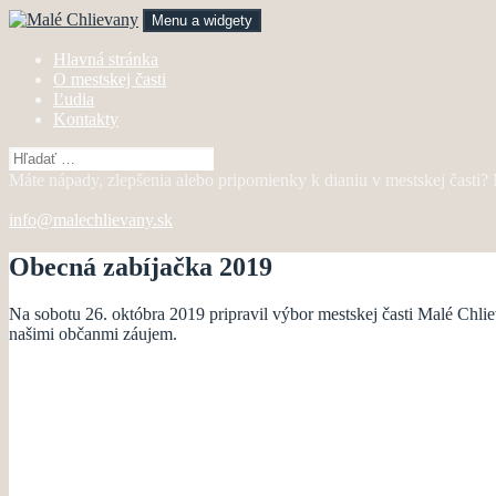
Preskočiť
Menu a widgety
na
obsah
Malé Chlievany
mestská časť Bánovce nad Bebravou
Hlavná stránka
O mestskej časti
Ľudia
Kontakty
Hľadať:
Máte nápady, zlepšenia alebo pripomienky k dianiu v mestskej časti
info@malechlievany.sk
Obecná zabíjačka 2019
Na sobotu 26. októbra 2019 pripravil výbor mestskej časti Malé Chli
našimi občanmi záujem.