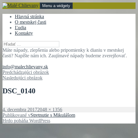
Preskočiť
Menu a widgety
na
obsah
Malé Chlievany
mestská časť Bánovce nad Bebravou
Hlavná stránka
O mestskej časti
Ľudia
Kontakty
Hľadať:
Máte nápady, zlepšenia alebo pripomienky k dianiu v mestskej
časti? Napíšte nám ich. Zaujímavé nápady budeme zverejňovať.
info@malechlievany.sk
Predchádzajúci obrázok
Nasledujúci obrázok
DSC_0140
Publikované
Plná
4. decembra 2017
2048 × 1356
Navigácia
veľkosť
Publikované v
Stretnutie s Mikulášom
Hrdo poháňa WordPress
v
článku