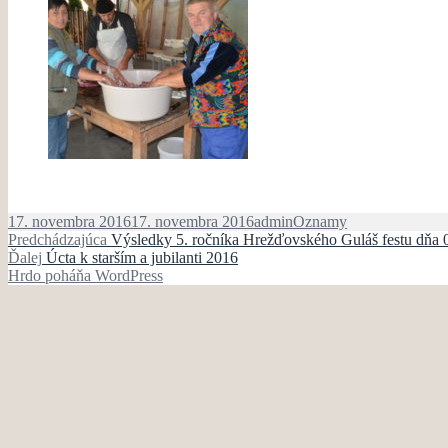
Publikované
Autor
Kategórie
17. novembra 2016
17. novembra 2016
admin
Oznamy
Navigácia
Predchádzajúci
Predchádzajúca
Výsledky 5. ročníka Hrežďovského Guláš festu dňa 
Ďalší
článok:
Ďalej
Úcta k starším a jubilanti 2016
v
článok:
Hrdo poháňa WordPress
článku