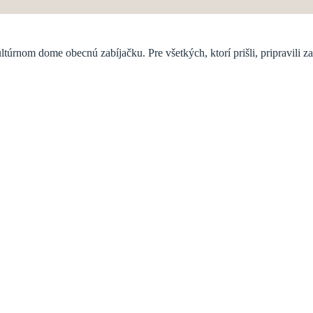
úrnom dome obecnú zabíjačku. Pre všetkých, ktorí prišli, pripravili za
? Napíšte nám ich. Zaujímavé nápady budeme zverejňovať.