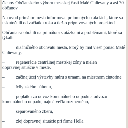
členov Občianskeho výboru mestskej časti Malé Chlievany a asi 30
občanov.
Na úvod primátor mesta informoval prítomných o akciách, ktoré sa
uskutočnili od začiatku roka a tiež o pripravovaných projektoch.
Občania sa obrátili na primátora s otázkami a problémami, ktoré sa
týkali:
– diaľničného obchvatu mesta, ktorý by mal viesť ponad Malé
Chlievany,
– regenerácie centrálnej mestskej zóny a nielen
dopravnej situácie v meste,
– začínajúcej výstavby múru s urnami na miestnom cintoríne,
– Mlynského náhonu,
– poplatku za odvoz komunálneho odpadu a odvozu
komunálneho odpadu, najmä veľkorozmerného,
– separovaného zberu,
– zlej dopravnej situácie pri firme Hella.