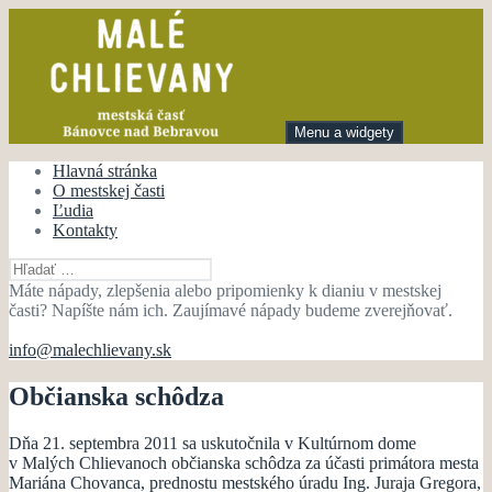
Preskočiť
na
obsah
Menu a widgety
Malé Chlievany
mestská časť Bánovce nad Bebravou
Hlavná stránka
O mestskej časti
Ľudia
Kontakty
Hľadať:
Máte nápady, zlepšenia alebo pripomienky k dianiu v mestskej
časti? Napíšte nám ich. Zaujímavé nápady budeme zverejňovať.
info@malechlievany.sk
Občianska schôdza
Dňa 21. septembra 2011 sa uskutočnila v Kultúrnom dome
v Malých Chlievanoch občianska schôdza za účasti primátora mesta
Mariána Chovanca, prednostu mestského úradu Ing. Juraja Gregora,