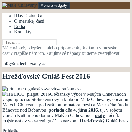
Preskočiť
Menu a widgety
na
obsah
Malé Chlievany
mestská časť Bánovce nad Bebravou
Hlavná stránka
O mestskej časti
Ľudia
Kontakty
Hľadať:
Máte nápady, zlepšenia alebo pripomienky k dianiu v mestskej
časti? Napíšte nám ich. Zaujímavé nápady budeme zverejňovať.
info@malechlievany.sk
Hrežďovský Guláš Fest 2016
Občiansky výbor v Malých Chlievanoch
v spolupráci so Stolnotenisovým klubom Malé Chlievany, občanmi
Malých Chlievan a pod záštitou primátora mesta a Mestského úradu
Bánovce nad Bebravou
poriada
dňa
4. júna 2016
, t.j. v sobotu
v areáli Kultúrneho domu v Malých Chlievanoch
piaty
ročník
majstrovstiev vo varení gulášu s názvom
Hrežďovský Guláš Fest.
Prihláška