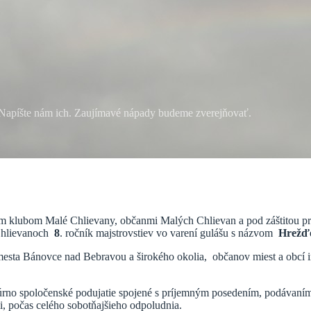
? Napíšte nám ich. Zaujímavé nápady budeme zverejňovať.
vým klubom Malé Chlievany, občanmi Malých Chlievan a pod záštitou
 Chlievanoch
8
. ročník majstrovstiev vo varení gulášu s názvom
Hrežďo
sta Bánovce nad Bebravou a širokého okolia, občanov miest a obcí inýc
no spoločenské podujatie spojené s príjemným posedením, podávaním k
i, počas celého sobotňajšieho odpoludnia.