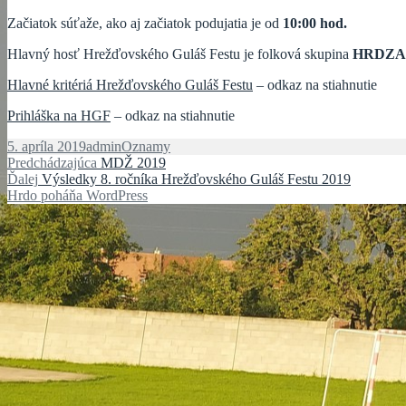
Začiatok súťaže, ako aj začiatok podujatia je od
10:00 hod.
Hlavný hosť Hrežďovského Guláš Festu je folková skupina
HRDZA
Hlavné kritériá Hrežďovského Guláš Festu
– odkaz na stiahnutie
Prihláška na HGF
– odkaz na stiahnutie
Publikované
Autor
Kategórie
5. apríla 2019
admin
Oznamy
Navigácia
Predchádzajúci
Predchádzajúca
MDŽ 2019
Ďalší
článok:
Ďalej
Výsledky 8. ročníka Hrežďovského Guláš Festu 2019
v
článok:
Hrdo poháňa WordPress
článku