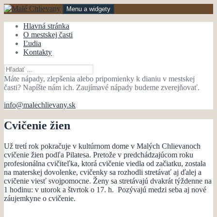
Preskočiť
Menu a widgety
na
obsah
Malé Chlievany
mestská časť Bánovce nad Bebravou
Hlavná stránka
O mestskej časti
Ľudia
Kontakty
Hľadať:
Máte nápady, zlepšenia alebo pripomienky k dianiu v mestskej
časti? Napíšte nám ich. Zaujímavé nápady budeme zverejňovať.
info@malechlievany.sk
Cvičenie žien
Už tretí rok pokračuje v kultúrnom dome v Malých Chlievanoch
cvičenie žien podľa Pilatesa. Pretože v predchádzajúcom roku
profesionálna cvičiteľka, ktorá cvičenie viedla od začiatku, zostala
na materskej dovolenke, cvičenky sa rozhodli stretávať aj ďalej a
cvičenie viesť svojpomocne. Ženy sa stretávajú dvakrát týždenne na
1 hodinu: v utorok a štvrtok o 17. h. Pozývajú medzi seba aj nové
záujemkyne o cvičenie.