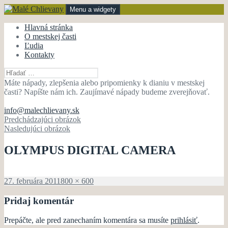
Preskočiť
Menu a widgety
na
obsah
Malé Chlievany
mestská časť Bánovce nad Bebravou
Hlavná stránka
O mestskej časti
Ľudia
Kontakty
Hľadať:
Máte nápady, zlepšenia alebo pripomienky k dianiu v mestskej
časti? Napíšte nám ich. Zaujímavé nápady budeme zverejňovať.
info@malechlievany.sk
Predchádzajúci obrázok
Nasledujúci obrázok
OLYMPUS DIGITAL CAMERA
Publikované
Plná
27. februára 2011
800 × 600
veľkosť
Pridaj komentár
Prepáčte, ale pred zanechaním komentára sa musíte
prihlásiť
.