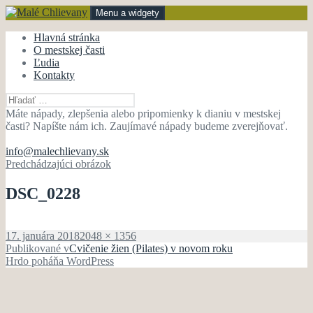
Preskočiť
Menu a widgety
na
obsah
Malé Chlievany
mestská časť Bánovce nad Bebravou
Hlavná stránka
O mestskej časti
Ľudia
Kontakty
Hľadať:
Máte nápady, zlepšenia alebo pripomienky k dianiu v mestskej
časti? Napíšte nám ich. Zaujímavé nápady budeme zverejňovať.
info@malechlievany.sk
Predchádzajúci obrázok
DSC_0228
Publikované
Plná
17. januára 2018
2048 × 1356
Navigácia
veľkosť
Publikované v
Cvičenie žien (Pilates) v novom roku
Hrdo poháňa WordPress
v
článku