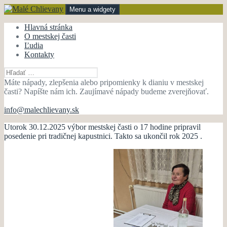
Preskočiť
Menu a widgety
na
obsah
Malé Chlievany
mestská časť Bánovce nad Bebravou
Hlavná stránka
O mestskej časti
Ľudia
Kontakty
Hľadať:
Máte nápady, zlepšenia alebo pripomienky k dianiu v mestskej
časti? Napíšte nám ich. Zaujímavé nápady budeme zverejňovať.
info@malechlievany.sk
Utorok 30.12.2025 výbor mestskej časti o 17 hodine pripravil
posedenie pri tradičnej kapustnici. Takto sa ukončil rok 2025 .